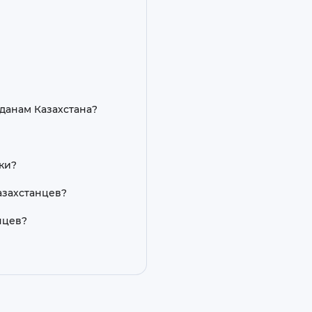
данам Казахстана?
ки?
азахстанцев?
нцев?