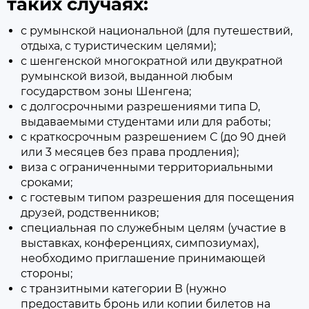
таких случаях:
с румынской национальной (для путешествий,
отдыха, с туристическим целями);
с шенгенской многократной или двукратной
румынской визой, выданной любым
государством зоны Шенгена;
с долгосрочными разрешениями типа D,
выдаваемыми студентами или для работы;
с краткосрочным разрешением С (до 90 дней
или 3 месяцев без права продления);
виза с ограниченными территориальными
сроками;
с гостевым типом разрешения для посещения
друзей, родственников;
специальная по служебным целям (участие в
выставках, конференциях, симпозиумах),
необходимо приглашение принимающей
стороны;
с транзитными категории В (нужно
предоставить бронь или копии билетов на