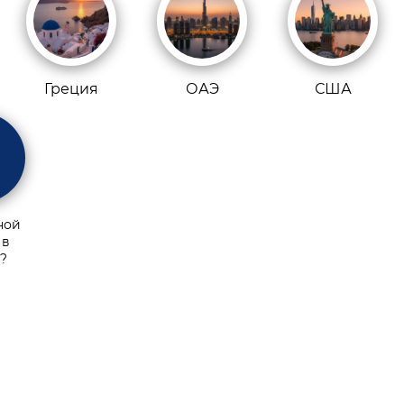
Греция
ОАЭ
США
ной
 в
?