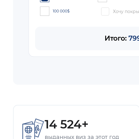
100 000
$
Хочу покры
Итого:
79
14 524+
выданных виз за этот год