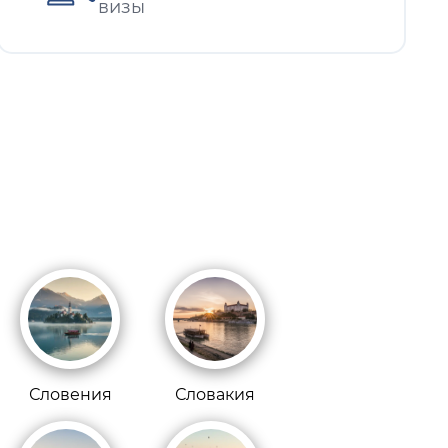
визы
Словения
Словакия