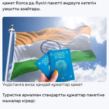
қажет болса да, бүкіл пакетті өңдеуге кететін
уақытты азайтады.
Үндістанға виза: қандай құжаттар қажет
Туристке арналған стандартты құжаттар пакетіне
мыналар кіреді: