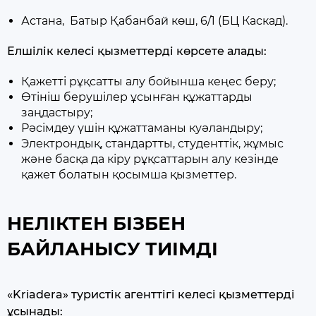
Астана, Батыр Қабанбай көш, 6/1 (БЦ Каскад).
Елшілік келесі қызметтерді көрсете алады:
Қажетті рұқсатты алу бойынша кеңес беру;
Өтініш берушілер ұсынған құжаттарды
заңдастыру;
Рәсімдеу үшін құжаттаманы куәландыру;
Электрондық, стандартты, студенттік, жұмыс
және басқа да кіру рұқсаттарын алу кезінде
қажет болатын қосымша қызметтер.
НЕЛІКТЕН БІЗБЕН
БАЙЛАНЫСУ ТИІМДІ
«Kriadera» туристік агенттігі келесі қызметтерді
ұсынады: