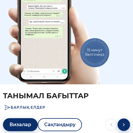
15 минут
белгілеңіз
ТАНЫМАЛ БАҒЫТТАР
БАРЛЫҚ ЕЛДЕР
Визалар
Сақтандыру