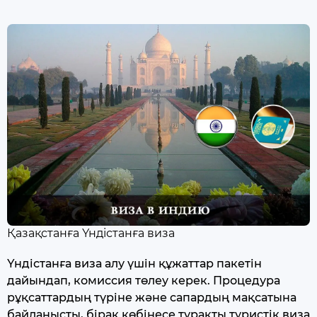
Қазақстанға Үндістанға виза
Үндістанға виза алу үшін құжаттар пакетін
дайындап, комиссия төлеу керек. Процедура
рұқсаттардың түріне және сапардың мақсатына
байланысты, бірақ көбінесе тұрақты туристік виза