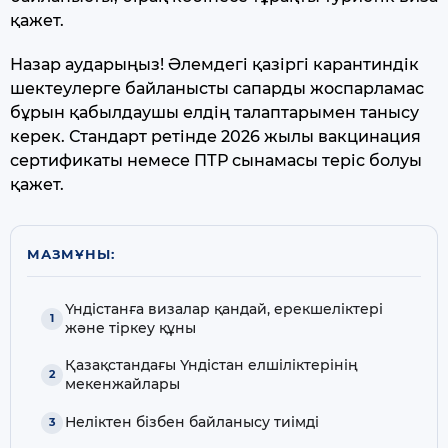
қажет.
Назар аударыңыз! Әлемдегі қазіргі карантиндік
шектеулерге байланысты сапарды жоспарламас
бұрын қабылдаушы елдің талаптарымен танысу
керек. Стандарт ретінде 2026 жылы вакцинация
сертификаты немесе ПТР сынамасы теріс болуы
қажет.
МАЗМҰНЫ:
Үндістанға визалар қандай, ерекшеліктері
және тіркеу құны
Қазақстандағы Үндістан елшіліктерінің
мекенжайлары
Неліктен бізбен байланысу тиімді