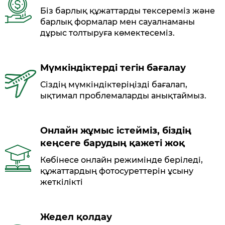
Біз барлық құжаттарды тексереміз және
барлық формалар мен сауалнаманы
дұрыс толтыруға көмектесеміз.
Мүмкіндіктерді тегін бағалау
Сіздің мүмкіндіктеріңізді бағалап,
ықтимал проблемаларды анықтаймыз.
Онлайн жұмыс істейміз, біздің
кеңсеге барудың қажеті жоқ
Көбінесе онлайн режимінде беріледі,
құжаттардың фотосуреттерін ұсыну
жеткілікті
Жедел қолдау