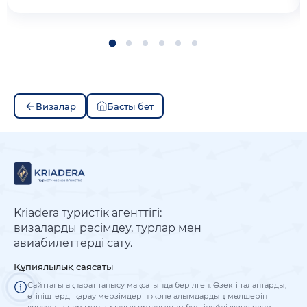
Визалар
Басты бет
Kriadera туристік агенттігі:
визаларды рәсімдеу, турлар мен
авиабилеттерді сату.
Құпиялылық саясаты
Сайттағы ақпарат танысу мақсатында берілген. Өзекті талаптарды,
өтініштерді қарау мерзімдерін және алымдардың мөлшерін