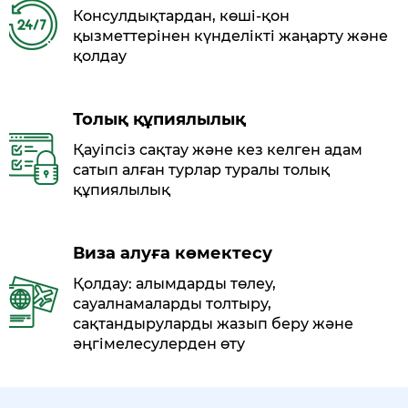
Консулдықтардан, көші-қон
қызметтерінен күнделікті жаңарту және
қолдау
Толық құпиялылық
Қауіпсіз сақтау және кез келген адам
сатып алған турлар туралы толық
құпиялылық
Виза алуға көмектесу
Қолдау: алымдарды төлеу,
сауалнамаларды толтыру,
сақтандыруларды жазып беру және
әңгімелесулерден өту