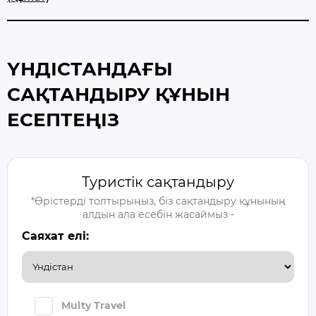
ҮНДІСТАНДАҒЫ
САҚТАНДЫРУ ҚҰНЫН
ЕСЕПТЕҢІЗ
Туристік сақтандыру
*Өрістерді толтырыңыз, біз сақтандыру құнының
алдын ала есебін жасаймыз -
Саяхат елі:
Multy Travel