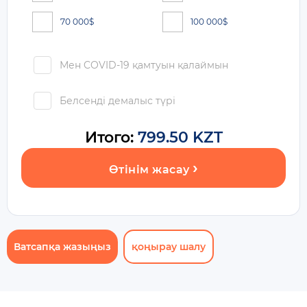
70 000
$
100 000
$
Мен COVID-19 қамтуын қалаймын
Белсенді демалыс түрі
Итого:
799.50 KZT
Өтінім жасау
Ватсапқа жазыңыз
қоңырау шалу