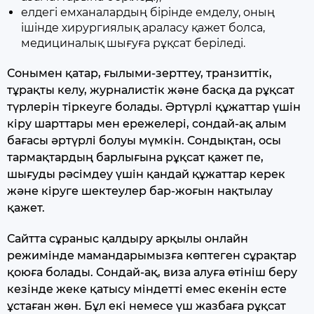
елдегі емханалардың бірінде емделу, оның
ішінде хирургиялық араласу қажет болса,
медициналық шығуға рұқсат беріледі.
Сонымен қатар, ғылыми-зерттеу, транзиттік,
тұрақты келу, журналистік және басқа да рұқсат
түрлерін тіркеуге болады. Әртүрлі құжаттар үшін
кіру шарттары мен ережелері, сондай-ақ алым
бағасы әртүрлі болуы мүмкін. Сондықтан, осы
тармақтардың барлығына рұқсат қажет пе,
шығуды рәсімдеу үшін қандай құжаттар керек
және кіруге шектеулер бар-жоғын нақтылау
қажет.
Сайтта сұраныс қалдыру арқылы онлайн
режимінде мамандарымызға көптеген сұрақтар
қоюға болады. Сондай-ақ, виза алуға өтініш беру
кезінде жеке қатысу міндетті емес екенін есте
ұстаған жөн. Бұл екі немесе үш жазбаға рұқсат