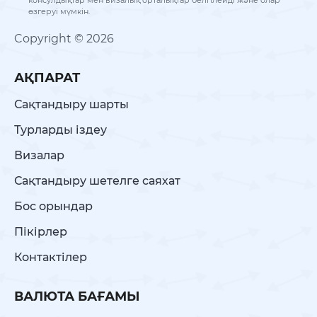
консулдықтар мен визалық орталықтар белгілейді және олар
өзгеруі мүмкін.
Copyright © 2026
АҚПАРАТ
Сақтандыру шарты
Турларды іздеу
Визалар
Сақтандыру шетелге саяхат
Бос орындар
Пікірлер
Контактілер
ВАЛЮТА БАҒАМЫ