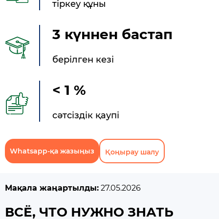
тіркеу құны
3 күннен бастап
берілген кезі
< 1 %
сәтсіздік қаупі
Whatsapp-қа жазыңыз
Қоңырау шалу
Мақала жаңартылды:
27.05.2026
ВСЁ, ЧТО НУЖНО ЗНАТЬ