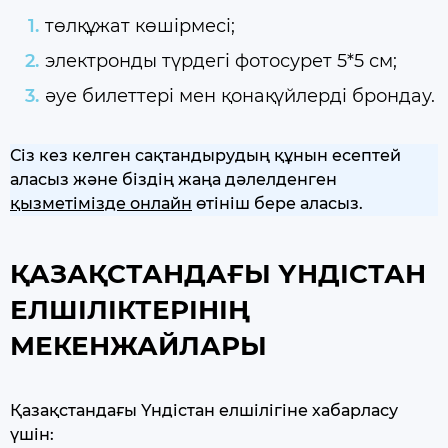
төлқұжат көшірмесі;
электронды түрдегі фотосурет 5*5 см;
әуе билеттері мен қонақүйлерді брондау.
Сіз кез келген сақтандырудың құнын есептей
аласыз және біздің жаңа дәлелденген
қызметімізде онлайн
өтініш бере аласыз.
ҚАЗАҚСТАНДАҒЫ ҮНДІСТАН
ЕЛШІЛІКТЕРІНІҢ
МЕКЕНЖАЙЛАРЫ
Қазақстандағы Үндістан елшілігіне хабарласу
үшін: