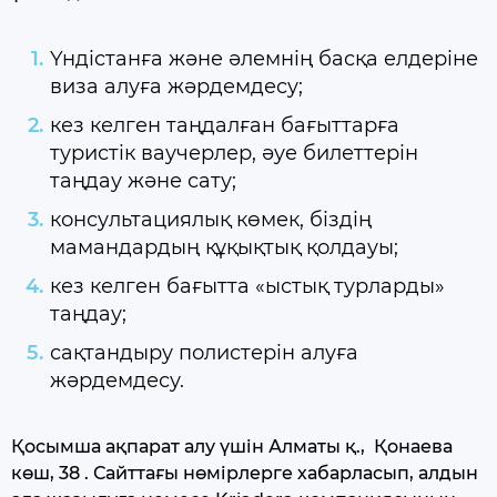
Үндістанға және әлемнің басқа елдеріне
виза алуға жәрдемдесу;
кез келген таңдалған бағыттарға
туристік ваучерлер, әуе билеттерін
таңдау және сату;
консультациялық көмек, біздің
мамандардың құқықтық қолдауы;
кез келген бағытта «ыстық турларды»
таңдау;
сақтандыру полистерін алуға
жәрдемдесу.
Қосымша ақпарат алу үшін Алматы қ., Қонаева
көш, 38 . Сайттағы нөмірлерге хабарласып, алдын