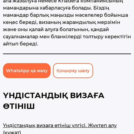
ала жазылуға немесе Kriadera компаниясының
мамандарына хабарласуға болады. Біздің
мамандар барлық маңызды мәселелер бойынша
кеңес береді, визаның жарамдылық мерзімін
және оны қалай алуға болатынын, қандай
сауалнамалар мен бланкілерді толтыру керектігін
айтып береді.
WhatsApp қа жазу
Қоңырау шалу
ҮНДІСТАНДЫҚ ВИЗАҒА
ӨТІНІШ
Үндістандық визаға өтініш үлгісі. Жүктеп алу
(құжат)