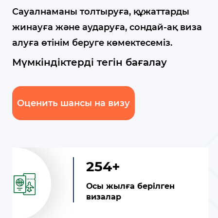
Сауалнаманы толтыруға, құжаттарды
жинауға және аударуға, сондай-ақ виза
алуға өтінім беруге көмектесеміз.
Мүмкіндіктерді тегін бағалау
Оценить шансы на визу
254+
Осы жылға берілген
визалар