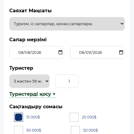
Саяхат Мақсаты
Сапар мерзімі
Туристер
Туристерді қосу +
Сақтандыру сомасы
15 000
$
25 000
$
30 000
$
50 000
$