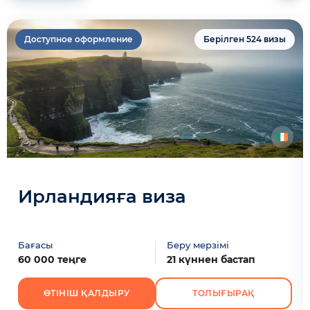
Доступное оформление
Берілген 524 визы
Ирландияға виза
Бағасы
Беру мерзімі
60 000 теңге
21 күннен бастап
ӨТІНІШ ҚАЛДЫРУ
ТОЛЫҒЫРАҚ