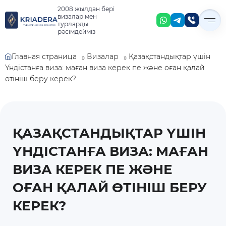
2008 жылдан бері
визалар мен
турларды
рәсімдейміз
Главная страница
Қазақстандықтар үшін
Визалар
»
»
Үндістанға виза: маған виза керек пе және оған қалай
өтініш беру керек?
ҚАЗАҚСТАНДЫҚТАР ҮШІН
ҮНДІСТАНҒА ВИЗА: МАҒАН
ВИЗА КЕРЕК ПЕ ЖӘНЕ
ОҒАН ҚАЛАЙ ӨТІНІШ БЕРУ
КЕРЕК?