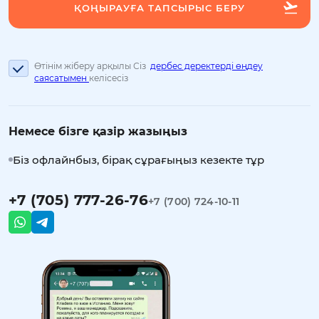
Өтінім жіберу арқылы Сіз
дербес деректерді өңдеу
саясатымен
келісесіз
Немесе бізге қазір жазыңыз
Біз офлайнбыз, бірақ сұрағыңыз кезекте тұр
+7 (705) 777-26-76
+7 (700) 724-10-11