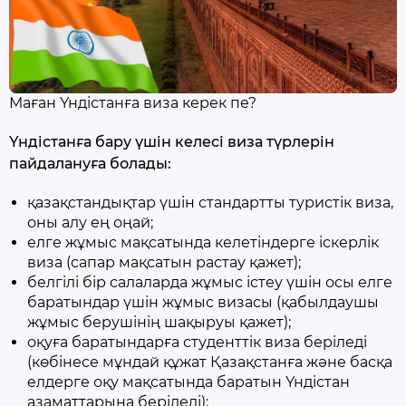
Маған Үндістанға виза керек пе?
Үндістанға бару үшін келесі виза түрлерін
пайдалануға болады:
қазақстандықтар үшін стандартты туристік виза,
оны алу ең оңай;
елге жұмыс мақсатында келетіндерге іскерлік
виза (сапар мақсатын растау қажет);
белгілі бір салаларда жұмыс істеу үшін осы елге
баратындар үшін жұмыс визасы (қабылдаушы
жұмыс берушінің шақыруы қажет);
оқуға баратындарға студенттік виза беріледі
(көбінесе мұндай құжат Қазақстанға және басқа
елдерге оқу мақсатында баратын Үндістан
азаматтарына беріледі);