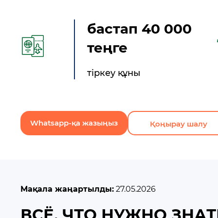
бастап 40 000
теңге
тіркеу құны
Whatsapp-қа жазыңыз
Қоңырау шалу
Мақала жаңартылды:
27.05.2026
ВСЁ, ЧТО НУЖНО ЗНАТ