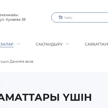
Іздеу
екенжайы:
ул. Кунаева 38
ИЗАЛАР
САҚТАНДЫРУ
САЯХАТТАУ
 үшін Данияға виза
АМАТТАРЫ ҮШІН