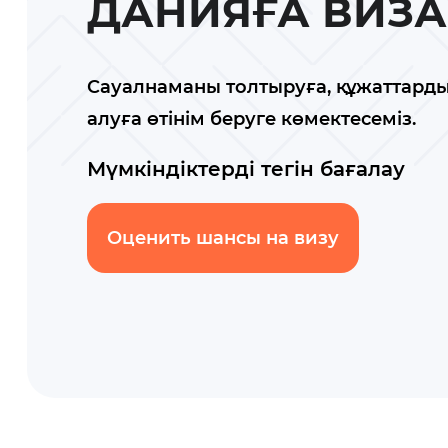
ДАНИЯҒА ВИЗА
Сауалнаманы толтыруға, құжаттарды
алуға өтінім беруге көмектесеміз.
Мүмкіндіктерді тегін бағалау
Оценить шансы на визу