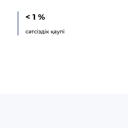
< 1 %
сәтсіздік қаупі