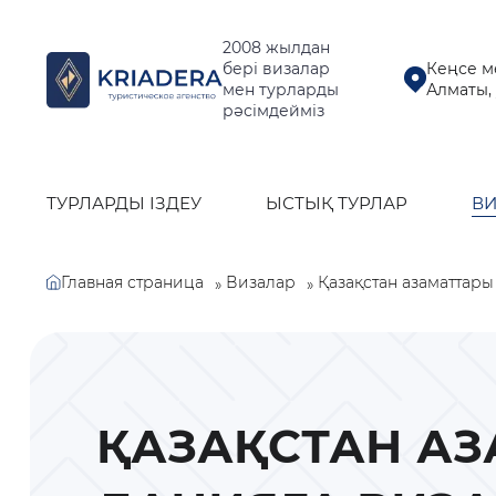
2008 жылдан
бері визалар
Кеңсе м
мен турларды
Алматы, 
рәсімдейміз
ТУРЛАРДЫ ІЗДЕУ
ЫСТЫҚ ТУРЛАР
В
Главная страница
Қазақстан азаматтары
Визалар
»
»
ҚАЗАҚСТАН АЗ