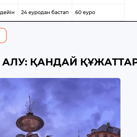
 дейін
24 еуродан бастап
60 еуро
А АЛУ: ҚАНДАЙ ҚҰЖАТТА