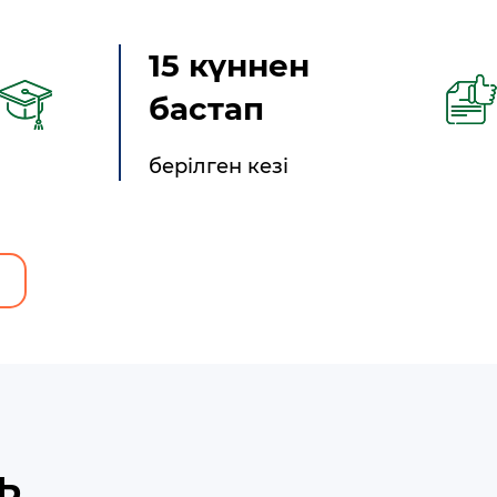
15 күннен
бастап
берілген кезі
Ь