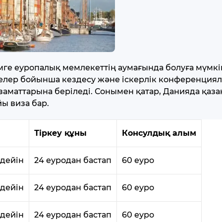
мге еуропалық мемлекеттің аумағында болуға мүмкін
елелер бойынша кездесу және іскерлік конференциял
заматтарына беріледі. Сонымен қатар, Данияда қаза
йы виза бар.
ы
Тіркеу құны
Консулдық алым
 дейін
24 еуродан бастап
60 еуро
 дейін
24 еуродан бастап
60 еуро
 дейін
24 еуродан бастап
60 еуро