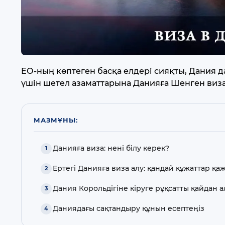
ЕО-ның көптеген басқа елдері сияқты, Дания д
үшін шетел азаматтарына Данияға Шенген виза
МАЗМҰНЫ:
Данияға виза: нені білу керек?
Ертегі Данияға виза алу: қандай құжаттар қа
Дания Корольдігіне кіруге рұқсатты қайдан 
Даниядағы сақтандыру құнын есептеңіз