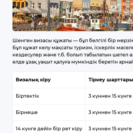
Шенген визасы құжаты — бұл белгілі бір мерзі
Бұл құжат келу мақсаты туризм, іскерлік мәс
кездесулер және т.б. болып табылатын шетел а
елде ұзақ уақыт қалуға мүмкіндік беретін арна
Визалық кіру
Тіркеу шарттар
Біртектік
3 күннен 15 күнге
Бірнеше
3 күннен 15 күнге
14 күнге дейін бір рет кіру
3 күннен 15 күнге