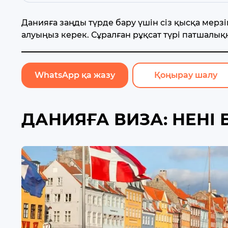
Данияға заңды түрде бару үшін сіз қысқа мерз
алуыңыз керек. Сұралған рұқсат түрі патшалық
WhatsApp қа жазу
Қоңырау шалу
ДАНИЯҒА ВИЗА: НЕНІ 