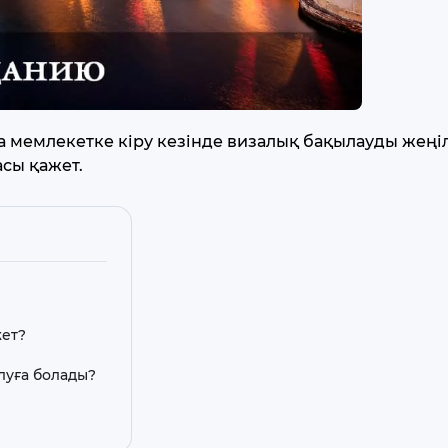
а мемлекетке кіру кезінде визалық бақылауды жеңіл
сы қажет.
жет?
алуға болады?