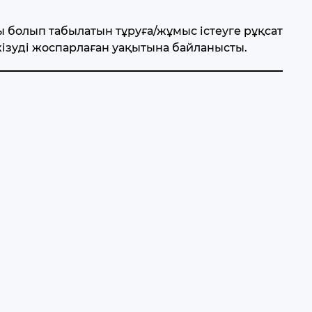
ы болып табылатын тұруға/жұмыс істеуге рұқсат
кізуді жоспарлаған уақытына байланысты.