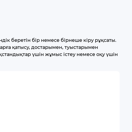
дік беретін бір немесе бірнеше кіру рұқсаты.
арға қатысу, достарымен, туыстарымен
қстандықтар үшін жұмыс істеу немесе оқу үшін