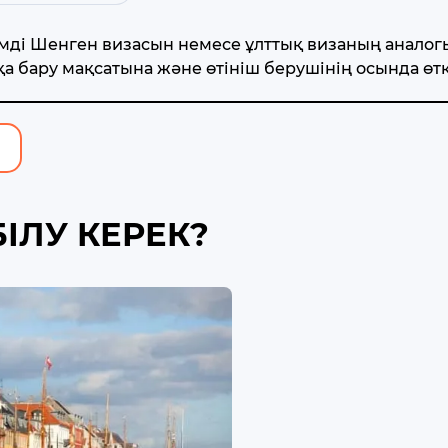
імді Шенген визасын немесе ұлттық визаның аналог
қа бару мақсатына және өтініш берушінің осында өт
БІЛУ КЕРЕК?