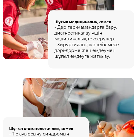
Шұғыл медициналық көмек
- Дәрігер-мамандарға бару,
диагностикалау үшін
медициналық тексерулер.
- Хирургиялық және/немесе
дәрі-дәрмекпен емдеумен
шұғыл емдеуге жатқызу.
Шұғыл стоматологиялық көмек
- Тіс ауырсыну синдромын