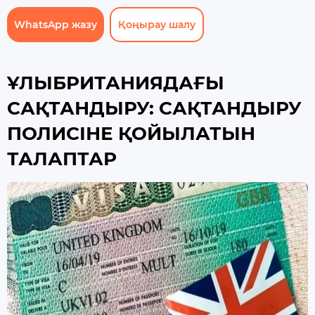
WhatsApp жазу
Қоңырау шалу
ҰЛЫБРИТАНИЯДАҒЫ
САҚТАНДЫРУ: САҚТАНДЫРУ
ПОЛИСІНЕ ҚОЙЫЛАТЫН
ТАЛАПТАР