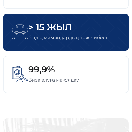
> 15 ЖЫЛ
біздің мамандардың тәжірибесі
99,9%
Виза алуға мақұлдау