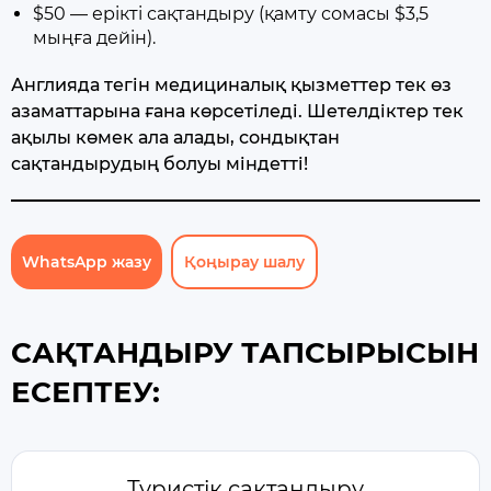
$50 — ерікті сақтандыру (қамту сомасы $3,5
мыңға дейін).
Англияда тегін медициналық қызметтер тек өз
азаматтарына ғана көрсетіледі. Шетелдіктер тек
ақылы көмек ала алады, сондықтан
сақтандырудың болуы міндетті!
WhatsApp жазу
Қоңырау шалу
САҚТАНДЫРУ ТАПСЫРЫСЫН
ЕСЕПТЕУ:
Туристік сақтандыру