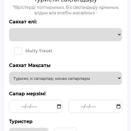
*Өрістерді толтырыңыз, біз сақтандыру құнының
алдын ала есебін жасаймыз -
Саяхат елі:
Multy Travel
Саяхат Мақсаты
Сапар мерзімі
Туристер