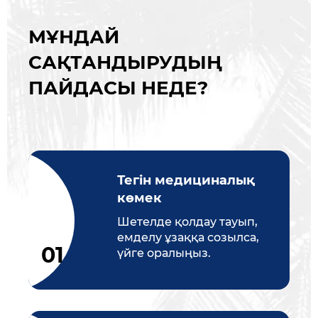
МҰНДАЙ
САҚТАНДЫРУДЫҢ
ПАЙДАСЫ НЕДЕ?
Тегін медициналық
көмек
Шетелде қолдау тауып,
емделу ұзаққа созылса,
үйге оралыңыз.