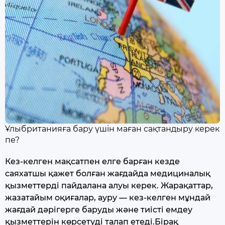
Ұлыбританияға бару үшін маған сақтандыру керек
пе?
Кез-келген мақсатпен елге барған кезде
саяхатшы қажет болған жағдайда медициналық
қызметтерді пайдалана алуы керек. Жарақаттар,
жазатайым оқиғалар, ауру — кез-келген мұндай
жағдай дәрігерге баруды және тиісті емдеу
қызметтерін көрсетуді талап етеді.Бірақ