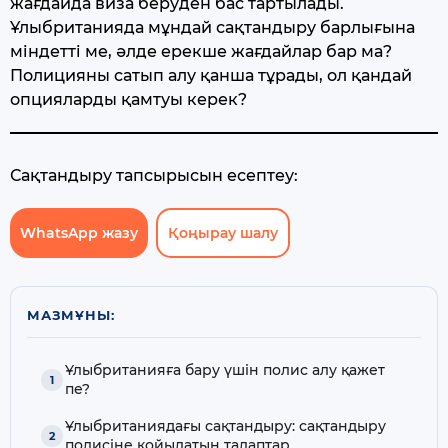
жағдайда виза беруден бас тартылады.
Ұлыбританияда мұндай сақтандыру барлығына
міндетті ме, әлде ерекше жағдайлар бар ма?
Полицияны сатып алу қанша тұрады, ол қандай
опцияларды қамтуы керек?
Сақтандыру тапсырысын есептеу:
WhatsApp жазу
Қоңырау шалу
МАЗМҰНЫ:
Ұлыбританияға бару үшін полис алу қажет
пе?
Ұлыбританиядағы сақтандыру: сақтандыру
полисіне қойылатын талаптар