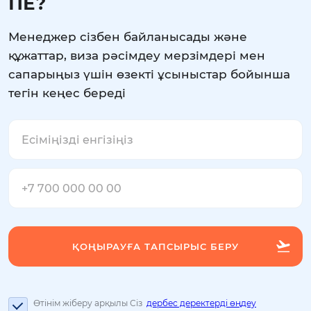
ПЕ?
Менеджер сізбен байланысады және
құжаттар, виза рәсімдеу мерзімдері мен
сапарыңыз үшін өзекті ұсыныстар бойынша
тегін кеңес береді
Өтінім жіберу арқылы Сіз
дербес деректерді өңдеу