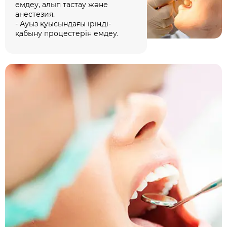
емдеу, алып тастау және
анестезия.
- Ауыз қуысындағы іріңді-
қабыну процестерін емдеу.