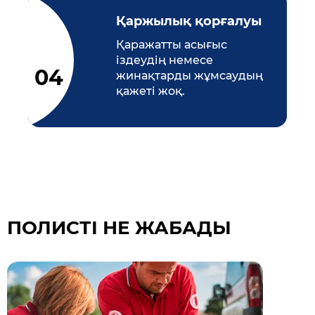
Қаржылық қорғалуы
Қаражатты асығыс
іздеудің немесе
жинақтарды жұмсаудың
қажеті жоқ.
ПОЛИСТІ НЕ ЖАБАДЫ