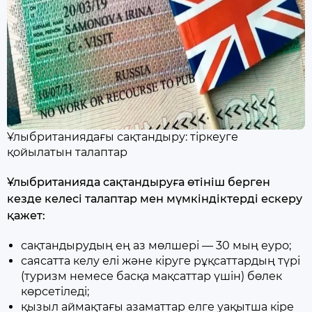
Ұлыбританиядағы сақтандыру: тіркеуге
қойылатын талаптар
Ұлыбританияда сақтандыруға өтініш берген
кезде келесі талаптар мен мүмкіндіктерді ескеру
қажет:
сақтандырудың ең аз мөлшері — 30 мың еуро;
саясатта келу елі және кіруге рұқсаттардың түрі
(туризм немесе басқа мақсаттар үшін) бөлек
көрсетіледі;
қызыл аймақтағы азаматтар елге уақытша кіре