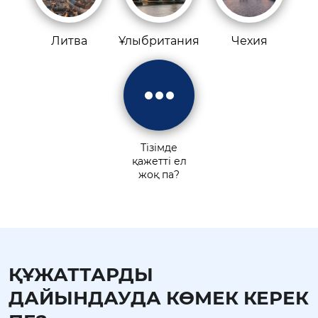
Литва
Ұлыбритания
Чехия
Тізімде
қажетті ел
жоқ па?
ҚҰЖАТТАРДЫ
ДАЙЫНДАУДА КӨМЕК КЕРЕК