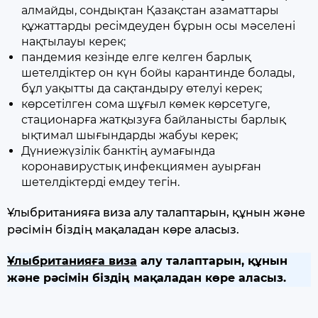
алмайды, сондықтан Қазақстан азаматтары
құжаттарды ресімдеуден бұрын осы мәселені
нақтылауы керек;
пандемия кезінде елге келген барлық
шетелдіктер он күн бойы карантинде болады,
бұл уақытты да сақтандыру өтелуі керек;
көрсетілген сома шұғыл көмек көрсетуге,
стационарға жатқызуға байланысты барлық
ықтимал шығындарды жабуы керек;
Дүниежүзілік банктің аумағында
коронавирустық инфекциямен ауырған
шетелдіктерді емдеу тегін.
Ұлыбританияға виза алу талаптарын, құнын және
рәсімін біздің мақаладан көре аласыз.
Ұлыбританияға виза
алу талаптарын, құнын
және рәсімін біздің мақаладан көре аласыз.