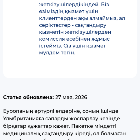
жеткізушілердікіндей. Біз
өзіміздің қызмет үшін
клиенттерден ақы алмаймыз, ал
серіктестер - сақтандыру
қызметін жеткізушілерден
комиссия есебінен жұмыс
істейміз. Сіз үшін қызмет
мүлдем тегін.
Статья обновлена:
27 мая, 2026
Еуропаның әртүрлі елдеріне, соның ішінде
Ұлыбританияға сапарды жоспарлау кезінде
бірқатар құжаттар қажет. Пакетке міндетті
медициналық сақтандыру кіреді, ол болмаған