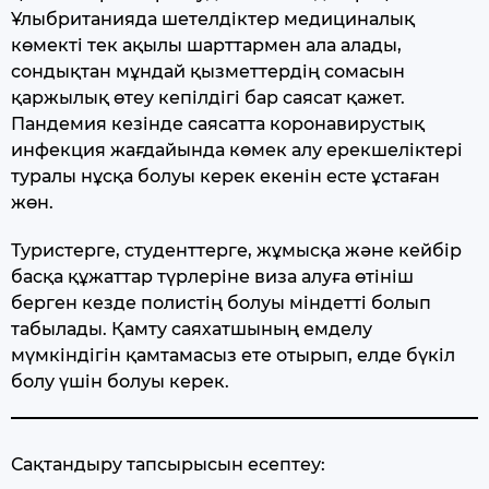
Ұлыбританияда шетелдіктер медициналық
көмекті тек ақылы шарттармен ала алады,
сондықтан мұндай қызметтердің сомасын
қаржылық өтеу кепілдігі бар саясат қажет.
Пандемия кезінде саясатта коронавирустық
инфекция жағдайында көмек алу ерекшеліктері
туралы нұсқа болуы керек екенін есте ұстаған
жөн.
Туристерге, студенттерге, жұмысқа және кейбір
басқа құжаттар түрлеріне виза алуға өтініш
берген кезде полистің болуы міндетті болып
табылады. Қамту саяхатшының емделу
мүмкіндігін қамтамасыз ете отырып, елде бүкіл
болу үшін болуы керек.
Сақтандыру тапсырысын есептеу: