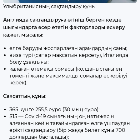
Ұлыбританияның сақтандыру құны
Англияда сақтандыруға өтініш берген кезде
шығындарға әсер ететін факторларды ескеру
қажет, мысалы:
елге баруды жоспарлаған адамдардың саны;
виза түрі (сапар мақсатын көрсету), Италияда
болу ұзақтығы;
қалаған өтемақы сомасы (қолданыстағы ең
төменгі және максималды сомалар ескерілуі
керек).
Саясаттың құны:
365 күнге 255,5 еуро (30 мың еуро);
$15 — Covid-19 сынағының оң нәтижесін
алғаннан кейін тағайындалған елге ұшпаудан
ерікті сақтандыру (бір жаққа билет құны 700
доллардан басталады);