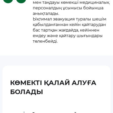
мен таңдауы көмекші медициналық
персоналдың ұсынысы бойынша
анықталады.
Ықтимал эвакуация туралы шешім
қабылданғаннан кейін қайтарудан
бас тартқан жағдайда, кейіннен
емдеу және қайтару шығындары
төленбейді.
КӨМЕКТІ ҚАЛАЙ АЛУҒА
БОЛАДЫ