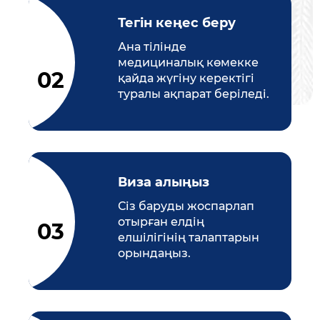
Тегін кеңес беру
Ана тілінде
медициналық көмекке
қайда жүгіну керектігі
туралы ақпарат беріледі.
Виза алыңыз
Сіз баруды жоспарлап
отырған елдің
елшілігінің талаптарын
орындаңыз.