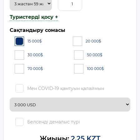
Туристерді қосу +
Сақтандыру сомасы
15 000
$
20 000
$
30 000
$
50 000
$
70 000
$
100 000
$
Мен COVID-19 қамтуын қалаймын
Белсенді демалыс түрі
Жиыны:
2.25 KZT