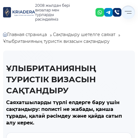
2008 жылдан бері
визалар мен
турларды
рәсімдейміз
Главная страница
Сақтандыру шетелге саяхат
»
»
Ұлыбританияның туристік визасын сақтандыру
ҰЛЫБРИТАНИЯНЫҢ
ТУРИСТІК ВИЗАСЫН
САҚТАНДЫРУ
Саяхатшыларды түрлі елдерге бару үшін
сақтандыру: полисті не жабады, қанша
тұрады, қалай рәсімдеу және қайда сатып
алу керек.