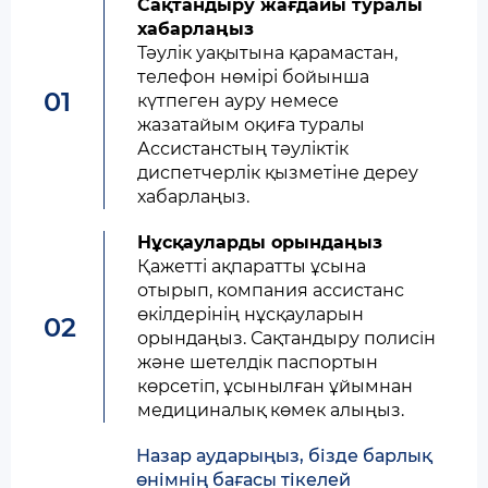
Сақтандыру жағдайы туралы
хабарлаңыз
Тәулік уақытына қарамастан,
телефон нөмірі бойынша
01
күтпеген ауру немесе
жазатайым оқиға туралы
Ассистанстың тәуліктік
диспетчерлік қызметіне дереу
хабарлаңыз.
Нұсқауларды орындаңыз
Қажетті ақпаратты ұсына
отырып, компания ассистанс
өкілдерінің нұсқауларын
02
орындаңыз. Сақтандыру полисiн
және шетелдiк паспортын
көрсетiп, ұсынылған ұйымнан
медициналық көмек алыңыз.
Назар аударыңыз, бізде барлық
өнімнің бағасы тікелей