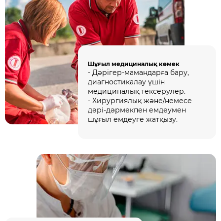
Шұғыл медициналық көмек
- Дәрігер-мамандарға бару,
диагностикалау үшін
медициналық тексерулер.
- Хирургиялық және/немесе
дәрі-дәрмекпен емдеумен
шұғыл емдеуге жатқызу.