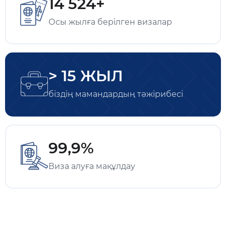
14 524+
Осы жылға берілген визалар
> 15 ЖЫЛ
біздің мамандардың тәжірибесі
99,9%
Виза алуға мақұлдау