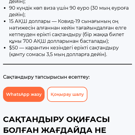
дейін);
90 күндік көп виза үшін 90 еуро (30 мың еуроға
дейін);
15 АҚШ доллары — Ковид-19 сынағының оң
нәтижесін алғаннан кейін тағайындалған елге
кетпеуден ерікті сақтандыру (бір жаққа билет
құны 700 АҚШ долларынан басталады);
$50 — карантин кезіндегі ерікті сақтандыру
(қамту сомасы 3,5 мың долларға дейін).
Сақтандыру тапсырысын есептеу:
WhatsApp жазу
Қоңырау шалу
САҚТАНДЫРУ ОҚИҒАСЫ
БОЛҒАН ЖАҒДАЙДА НЕ