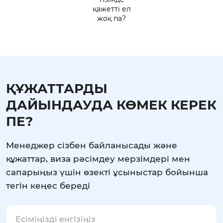
қажетті ел
жоқ па?
ҚҰЖАТТАРДЫ
ДАЙЫНДАУДА КӨМЕК КЕРЕК
ПЕ?
Менеджер сізбен байланысады және
құжаттар, виза рәсімдеу мерзімдері мен
сапарыңыз үшін өзекті ұсыныстар бойынша
тегін кеңес береді