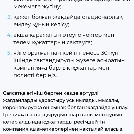
мекемеге жүгіну;
қажет болған жағдайда стационарлық
емдеу құнын келісу;
ақша қаражатын өтеуге чектер мен
төлем құжаттарын сақтауға;
үйге оралғаннан кейін немесе 30 күн
ішінде сақтандыруды жүзеге асыратын
компанияға барлық құжаттар мен
полисті беріңіз.
Саясатқа өтініш берген кезде әртүрлі
жағдайларды қарастыру ұсынылады, мысалы,
коронавирусқа оң сынақ болған жағдайда ұшпау.
Грекияға сақтандырудың шарттары мен құнын
кетер алдында құжаттарды ресімдейтін
компания қызметкерлерінен нақтылай аласыз.