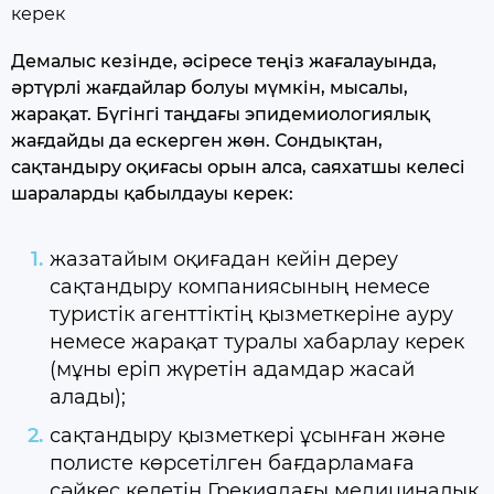
керек
Демалыс кезінде, әсіресе теңіз жағалауында,
әртүрлі жағдайлар болуы мүмкін, мысалы,
жарақат. Бүгінгі таңдағы эпидемиологиялық
жағдайды да ескерген жөн. Сондықтан,
сақтандыру оқиғасы орын алса, саяхатшы келесі
шараларды қабылдауы керек:
жазатайым оқиғадан кейін дереу
сақтандыру компаниясының немесе
туристік агенттіктің қызметкеріне ауру
немесе жарақат туралы хабарлау керек
(мұны еріп жүретін адамдар жасай
алады);
сақтандыру қызметкері ұсынған және
полисте көрсетілген бағдарламаға
сәйкес келетін Грекиядағы медициналық