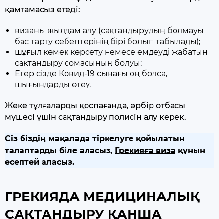
қамтамасыз етеді:
визаны жылдам алу (сақтандырудың болмауы
бас тарту себептерінің бірі болып табылады);
шұғыл көмек көрсету немесе емдеуді жабатын
сақтандыру сомасының болуы;
Егер сізде Ковид-19 сынағы оң болса,
шығындарды өтеу.
Жеке тұлғаларды қоспағанда, әрбір отбасы
мүшесі үшін сақтандыру полисін алу керек.
Сіз біздің мақалада тіркелуге қойылатын
талаптарды біле аласыз,
Грекияға виза
құнын
есептей аласыз.
ГРЕКИЯДА МЕДИЦИНАЛЫҚ
САҚТАНДЫРУ ҚАНША