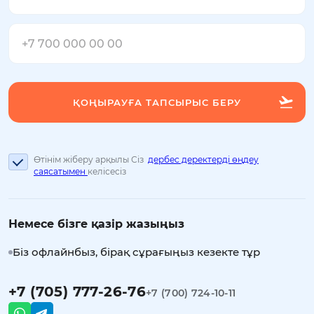
Өтінім жіберу арқылы Сіз
дербес деректерді өңдеу
саясатымен
келісесіз
Немесе бізге қазір жазыңыз
Біз офлайнбыз, бірақ сұрағыңыз кезекте тұр
+7 (705) 777-26-76
+7 (700) 724-10-11