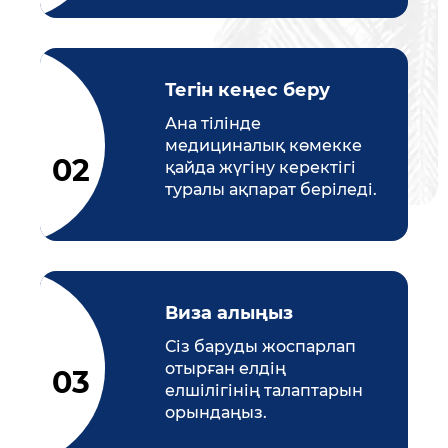
Тегін кеңес беру
Ана тілінде
медициналық көмекке
қайда жүгіну керектігі
туралы ақпарат беріледі.
Виза алыңыз
Сіз баруды жоспарлап
отырған елдің
елшілігінің талаптарын
орындаңыз.