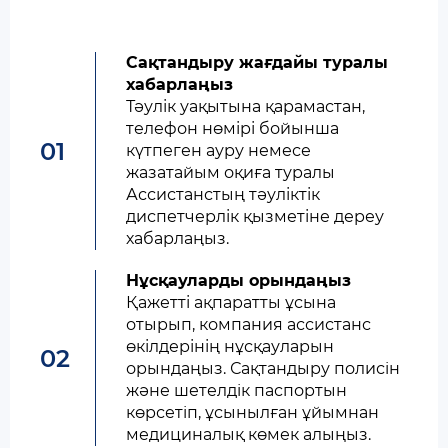
Сақтандыру жағдайы туралы
хабарлаңыз
Тәулік уақытына қарамастан,
телефон нөмірі бойынша
01
күтпеген ауру немесе
жазатайым оқиға туралы
Ассистанстың тәуліктік
диспетчерлік қызметіне дереу
хабарлаңыз.
Нұсқауларды орындаңыз
Қажетті ақпаратты ұсына
отырып, компания ассистанс
өкілдерінің нұсқауларын
02
орындаңыз. Сақтандыру полисiн
және шетелдiк паспортын
көрсетiп, ұсынылған ұйымнан
медициналық көмек алыңыз.