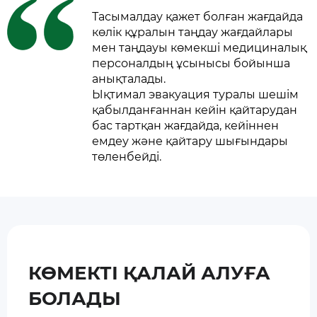
Тасымалдау қажет болған жағдайда
көлік құралын таңдау жағдайлары
мен таңдауы көмекші медициналық
персоналдың ұсынысы бойынша
анықталады.
Ықтимал эвакуация туралы шешім
қабылданғаннан кейін қайтарудан
бас тартқан жағдайда, кейіннен
емдеу және қайтару шығындары
төленбейді.
КӨМЕКТІ ҚАЛАЙ АЛУҒА
БОЛАДЫ