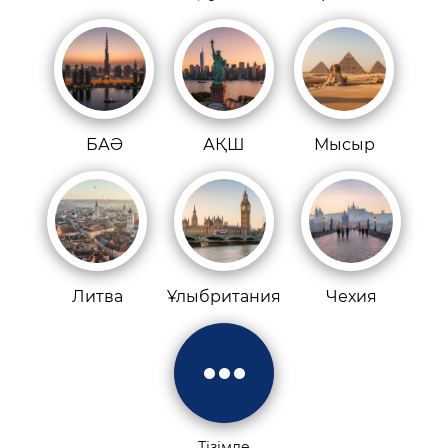
БАӘ
АҚШ
Мысыр
Литва
Ұлыбритания
Чехия
Тізімде