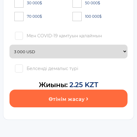
30 000
$
50 000
$
70 000
$
100 000
$
Мен COVID-19 қамтуын қалаймын
Белсенді демалыс түрі
Жиыны:
2.25 KZT
Өтінім жасау