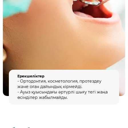
Ерекшеліктер
- Ортодонтия, косметология, протездеу
және оған дайындық кірмейді.
- Ауыз қуысындағы әртүрлі шығу тегі жаңа
өсінділер жабылмайды.