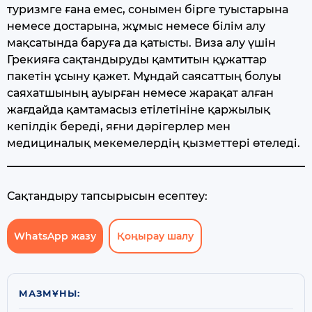
туризмге ғана емес, сонымен бірге туыстарына
немесе достарына, жұмыс немесе білім алу
мақсатында баруға да қатысты. Виза алу үшін
Грекияға сақтандыруды қамтитын құжаттар
пакетін ұсыну қажет. Мұндай саясаттың болуы
саяхатшының ауырған немесе жарақат алған
жағдайда қамтамасыз етілетініне қаржылық
кепілдік береді, яғни дәрігерлер мен
медициналық мекемелердің қызметтері өтеледі.
Сақтандыру тапсырысын есептеу:
WhatsApp жазу
Қоңырау шалу
МАЗМҰНЫ: