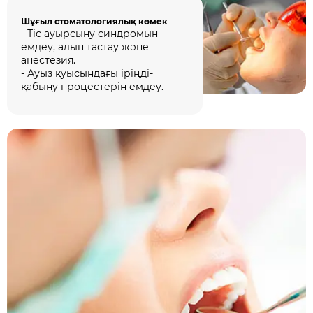
Шұғыл стоматологиялық көмек
- Тіс ауырсыну синдромын
емдеу, алып тастау және
анестезия.
- Ауыз қуысындағы іріңді-
қабыну процестерін емдеу.