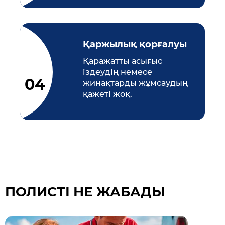
Қаржылық қорғалуы
Қаражатты асығыс
іздеудің немесе
жинақтарды жұмсаудың
қажеті жоқ.
ПОЛИСТІ НЕ ЖАБАДЫ