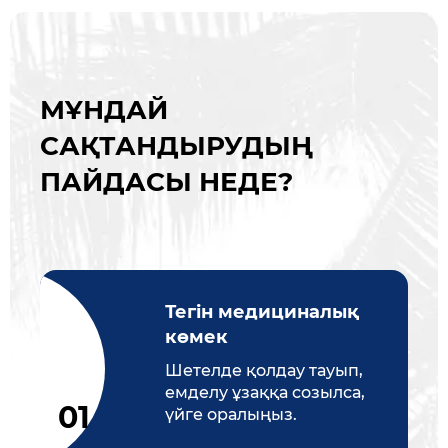
МҰНДАЙ
САҚТАНДЫРУДЫҢ
ПАЙДАСЫ НЕДЕ?
Тегін медициналық
көмек
Шетелде қолдау тауып,
емделу ұзаққа созылса,
үйге оралыңыз.