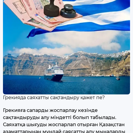
Грекияда саяхатты сақтандыру қажет пе?
Грекияға сапарды жоспарлау кезінде
сақтандыруды алу міндетті болып табылады.
Саяхатқа шығуды жоспарлап отырған Қазақстан
азаматтарынан мұндай саясатты алу мыналарды