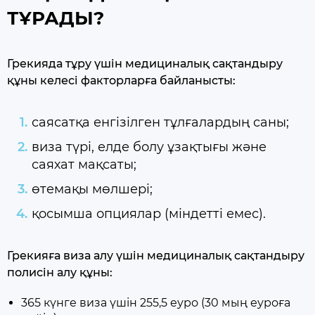
ТҰРАДЫ?
Грекияда тұру үшін медициналық сақтандыру
құны келесі факторларға байланысты:
саясатқа енгізілген тұлғалардың саны;
виза түрі, елде болу ұзақтығы және
саяхат мақсаты;
өтемақы мөлшері;
қосымша опциялар (міндетті емес).
Грекияға виза алу үшін медициналық сақтандыру
полисін алу құны:
365 күнге виза үшін 255,5 еуро (30 мың еуроға