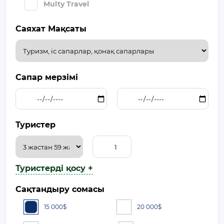
Multy Travel
Саяхат Мақсаты
Сапар мерзімі
Туристер
Туристерді қосу +
Сақтандыру сомасы
15 000
$
20 000
$