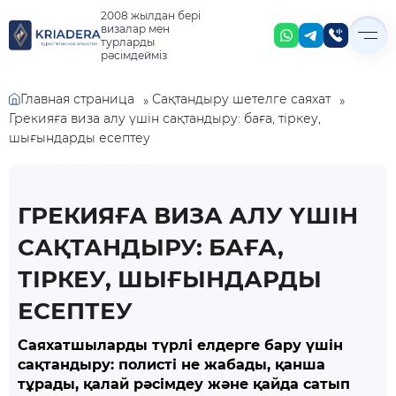
2008 жылдан бері
визалар мен
турларды
рәсімдейміз
Главная страница
Сақтандыру шетелге саяхат
»
»
Грекияға виза алу үшін сақтандыру: баға, тіркеу,
шығындарды есептеу
ГРЕКИЯҒА ВИЗА АЛУ ҮШІН
САҚТАНДЫРУ: БАҒА,
ТІРКЕУ, ШЫҒЫНДАРДЫ
ЕСЕПТЕУ
Саяхатшыларды түрлі елдерге бару үшін
сақтандыру: полисті не жабады, қанша
тұрады, қалай рәсімдеу және қайда сатып