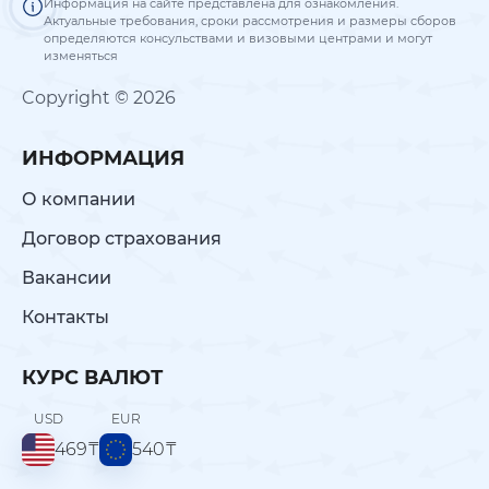
Информация на сайте представлена для ознакомления.
Актуальные требования, сроки рассмотрения и размеры сборов
определяются консульствами и визовыми центрами и могут
изменяться
Copyright © 2026
ИНФОРМАЦИЯ
О компании
Договор страхования
Вакансии
Контакты
КУРС ВАЛЮТ
USD
EUR
469
₸
540
₸