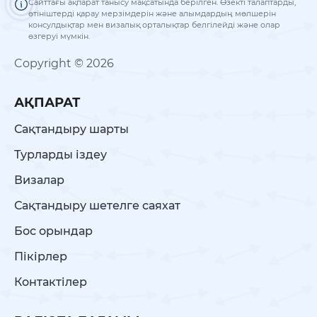
Сайттағы ақпарат танысу мақсатында берілген. Өзекті талаптарды,
өтініштерді қарау мерзімдерін және алымдардың мөлшерін
консулдықтар мен визалық орталықтар белгілейді және олар
өзгеруі мүмкін.
Copyright © 2026
АҚПАРАТ
Сақтандыру шарты
Турларды іздеу
Визалар
Сақтандыру шетелге саяхат
Бос орындар
Пікірлер
Контактілер