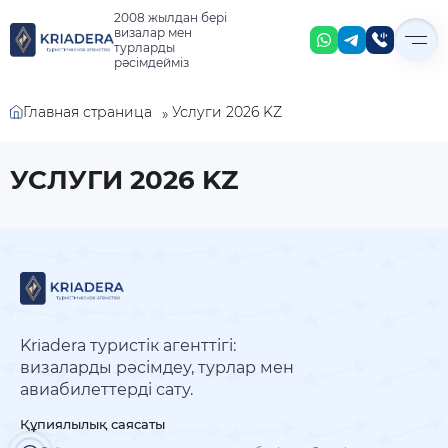
2008 жылдан бері
визалар мен
турларды
рәсімдейміз
Главная страница
Услуги 2026 KZ
»
УСЛУГИ 2026 KZ
Kriadera туристік агенттігі:
визаларды рәсімдеу, турлар мен
авиабилеттерді сату.
Құпиялылық саясаты